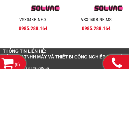
VSX04KB-NE-X
VSX04KB-NE-MS
0985.288.164
0985.288.164
THÔNG TIN LIÊN HỆ:
CÔNG TY TNHH MÁY VÀ THIẾT BỊ CÔNG NGHIỆP HDH HÀ
NỘI
(
0
)
Mã số thuế: 0110678856
Số 143 Phố Yên lạc, Phường Vĩnh Tuy, Thành Phố Hà
Trụ sở chính:
Nội
13/1/3 Đường số 21, Phường Bình Hưng Hoà
CN Hồ Chí Minh: Số
A, Thành phố Hồ Chí Minh
Tel: 0985.288.164 Mr.Hải Email:
sales@congtyhdh.com
Liên kết website:
www.congtyhdh.com
www.thietbinanghachankhong.com