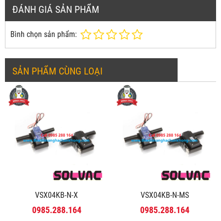
ĐÁNH GIÁ SẢN PHẨM
Bình chọn sản phẩm:
SẢN PHẨM CÙNG LOẠI
VSX04KB-N-X
VSX04KB-N-MS
0985.288.164
0985.288.164