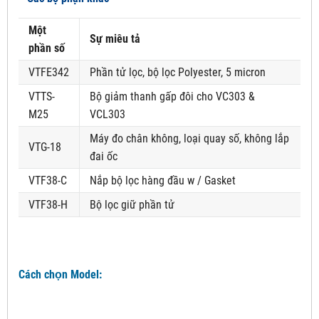
Một
Sự miêu tả
phần số
VTFE342
Phần tử lọc, bộ lọc Polyester, 5 micron
VTTS-
Bộ giảm thanh gấp đôi cho VC303 &
M25
VCL303
Máy đo chân không, loại quay số, không lắp
VTG-18
đai ốc
VTF38-C
Nắp bộ lọc hàng đầu w / Gasket
VTF38-H
Bộ lọc giữ phần tử
Cách chọn Model: