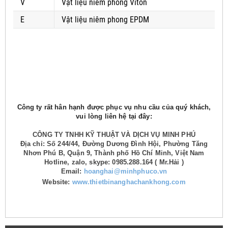
V
Vật liệu niêm phong Viton
E
Vật liệu niêm phong EPDM
Công ty rất hân hạnh được phục vụ nhu cầu của quý khách,
vui lòng liên hệ tại đây:
CÔNG TY TNHH KỸ THUẬT VÀ DỊCH VỤ MINH PHÚ
Địa chỉ: Số 244/44, Đường Dương Đình Hội, Phường Tăng
Nhơn Phú B, Quận 9, Thành phố Hồ Chí Minh, Việt Nam
Hotline, zalo, skype: 0985.288.164 ( Mr.Hải )
Email:
hoanghai@minhphuco.vn
Website:
www.thietbinanghachankhong.com