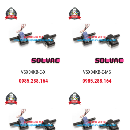
VSX04KB-E-X
VSX04KB-E-MS
0985.288.164
0985.288.164