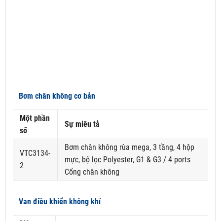
Bơm chân không cơ bản
Một phần
Sự miêu tả
số
Bơm chân không rùa mega, 3 tầng, 4 hộp
VTC3134-
mực, bộ lọc Polyester, G1 & G3 / 4 ports
2
Cổng chân không
Van điều khiển không khí