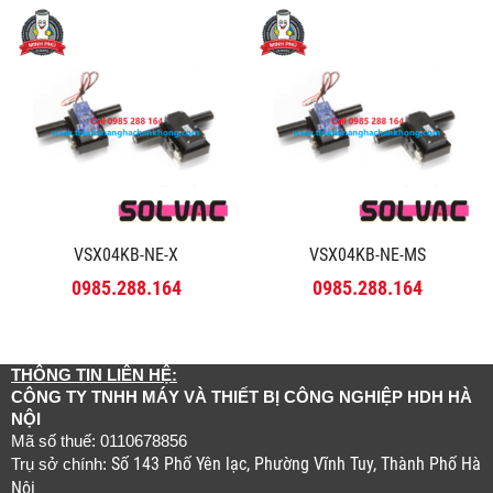
VSX04KB-NE-X
VSX04KB-NE-MS
0985.288.164
0985.288.164
THÔNG TIN LIÊN HỆ:
CÔNG TY TNHH MÁY VÀ THIẾT BỊ CÔNG NGHIỆP HDH HÀ
NỘI
Mã số thuế: 0110678856
Số 143 Phố Yên lạc, Phường Vĩnh Tuy, Thành Phố Hà
Trụ sở chính:
Nội