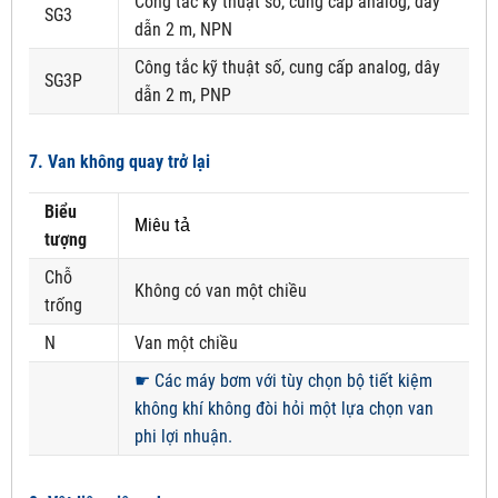
Công tắc kỹ thuật số, cung cấp analog, dây
SG3
dẫn 2 m, NPN
Công tắc kỹ thuật số, cung cấp analog, dây
SG3P
dẫn 2 m, PNP
7. Van không quay trở lại
Biểu
Miêu tả
tượng
Chỗ
Không có van một chiều
trống
N
Van một chiều
☛
Các máy bơm với tùy chọn bộ tiết kiệm
không khí không đòi hỏi một lựa chọn van
phi lợi nhuận.