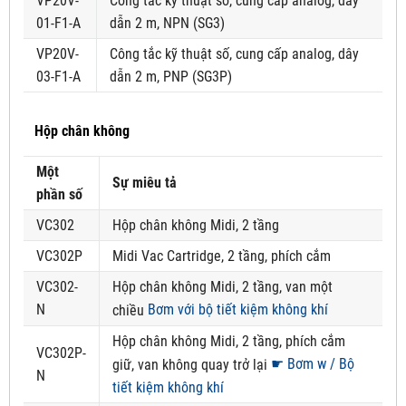
VP20V-
Công tắc kỹ thuật số, cung cấp analog, dây
01-F1-A
dẫn 2 m, NPN (SG3)
VP20V-
Công tắc kỹ thuật số, cung cấp analog, dây
03-F1-A
dẫn 2 m, PNP (SG3P)
Hộp chân không
Một
Sự miêu tả
phần số
VC302
Hộp chân không Midi, 2 tầng
VC302P
Midi Vac Cartridge, 2 tầng, phích cắm
VC302-
Hộp chân không Midi, 2 tầng, van một
N
Bơm với bộ tiết kiệm không khí
chiều
Hộp chân không Midi, 2 tầng, phích cắm
VC302P-
☛ Bơm w / Bộ
giữ, van không quay trở lại
N
tiết kiệm không khí