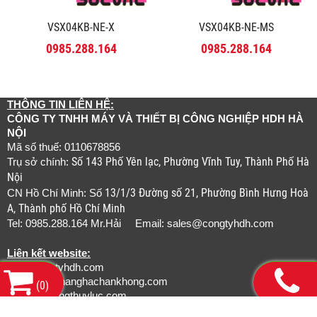
VSX04KB-NE-X
VSX04KB-NE-MS
0985.288.164
0985.288.164
THÔNG TIN LIÊN HỆ:
CÔNG TY TNHH MÁY VÀ THIẾT BỊ CÔNG NGHIỆP HDH HÀ
NỘI
Mã số thuế: 0110678856
Số 143 Phố Yên lạc, Phường Vĩnh Tuy, Thành Phố Hà
Trụ sở chính:
Nội
13/1/3 Đường số 21, Phường Bình Hưng Hoà
CN Hồ Chí Minh: Số
A, Thành phố Hồ Chí Minh
Tel: 0985.288.164 Mr.Hải Email:
sales@congtyhdh.com
Liên kết website:
www.congtyhdh.com
www.thietbinanghachankhong.com
(
0
)
www.bamongthuyluc.com
www.khopnoicongnghiep.com