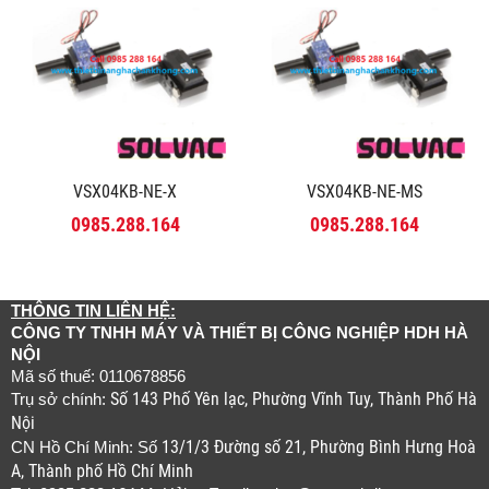
VSX04KB-NE-X
VSX04KB-NE-MS
0985.288.164
0985.288.164
THÔNG TIN LIÊN HỆ:
CÔNG TY TNHH MÁY VÀ THIẾT BỊ CÔNG NGHIỆP HDH HÀ
NỘI
Mã số thuế: 0110678856
Số 143 Phố Yên lạc, Phường Vĩnh Tuy, Thành Phố Hà
Trụ sở chính:
Nội
13/1/3 Đường số 21, Phường Bình Hưng Hoà
CN Hồ Chí Minh: Số
A, Thành phố Hồ Chí Minh