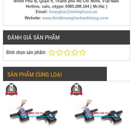
Nhơn Phú B, Quận 9, Thành phố Hồ Chí Minh, Việt Nam
Hotline, zalo, skype: 0985.288.164 ( Mr.Hải )
Email:
hoanghai@minhphuco.vn
Website:
www.thietbinanghachankhong.com
ĐÁNH GIÁ SẢN PHẨM
Bình chọn sản phẩm:
SẢN PHẨM CÙNG LOẠI