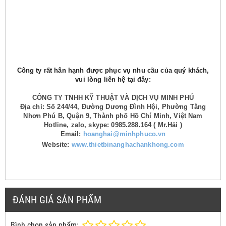
Công ty rất hân hạnh được phục vụ nhu cầu của quý khách,
vui lòng liên hệ tại đây:
CÔNG TY TNHH KỸ THUẬT VÀ DỊCH VỤ MINH PHÚ
Địa chỉ: Số 244/44, Đường Dương Đình Hội, Phường Tăng
Nhơn Phú B, Quận 9, Thành phố Hồ Chí Minh, Việt Nam
Hotline, zalo, skype: 0985.288.164 ( Mr.Hải )
Email:
hoanghai@minhphuco.vn
Website:
www.thietbinanghachankhong.com
ĐÁNH GIÁ SẢN PHẨM
Bình chọn sản phẩm: