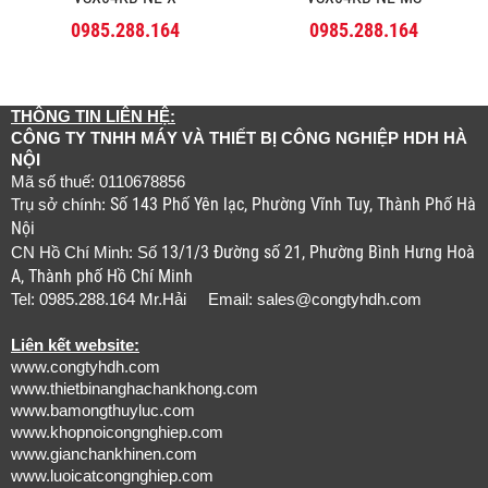
0985.288.164
0985.288.164
THÔNG TIN LIÊN HỆ:
CÔNG TY TNHH MÁY VÀ THIẾT BỊ CÔNG NGHIỆP HDH HÀ
NỘI
Mã số thuế: 0110678856
Số 143 Phố Yên lạc, Phường Vĩnh Tuy, Thành Phố Hà
Trụ sở chính:
Nội
13/1/3 Đường số 21, Phường Bình Hưng Hoà
CN Hồ Chí Minh: Số
A, Thành phố Hồ Chí Minh
Tel: 0985.288.164 Mr.Hải Email:
sales@congtyhdh.com
Liên kết website:
www.congtyhdh.com
www.thietbinanghachankhong.com
www.bamongthuyluc.com
www.khopnoicongnghiep.com
www.gianchankhinen.com
www.luoicatcongnghiep.com