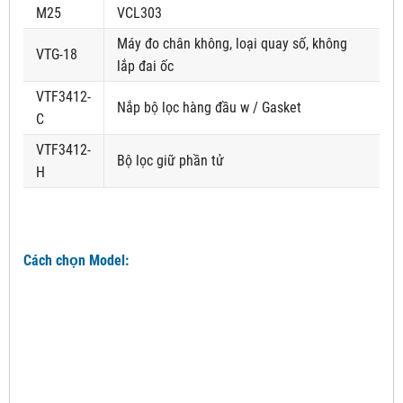
M25
VCL303
Máy đo chân không, loại quay số, không
VTG-18
lắp đai ốc
VTF3412-
Nắp bộ lọc hàng đầu w / Gasket
C
VTF3412-
Bộ lọc giữ phần tử
H
Cách chọn Model: