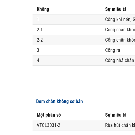
Không
Sự miêu tả
1
Cổng khí nén, G
2-1
Cổng chân khôn
2-2
Cổng chân khôn
3
Cổng ra
4
Cổng nhả chân 
Bơm chân không cơ bản
Một phần số
Sự miêu tả
VTCL3031-2
Rùa hút chân kh