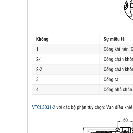
Không
Sự miêu tả
1
Cổng khí nén, G
2-1
Cổng chân khôn
2-2
Cổng chân khôn
3
Cổng ra
4
Cổng nhả chân 
VTCL3031-2
với các bộ phận tùy chọn:
Van điều khiể