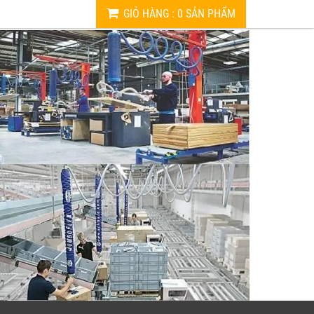
GIỎ HÀNG
:
0
SẢN PHẨM