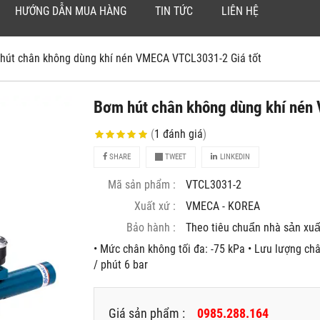
HƯỚNG DẪN MUA HÀNG
TIN TỨC
LIÊN HỆ
hút chân không dùng khí nén VMECA VTCL3031-2 Giá tốt
Bơm hút chân không dùng khí nén
(
1
đánh giá
)
SHARE
TWEET
LINKEDIN
Mã sản phẩm :
VTCL3031-2
Xuất xứ :
VMECA - KOREA
Bảo hành :
Theo tiêu chuẩn nhà sản xuâ
• Mức chân không tối đa: -75 kPa • Lưu lượng châ
/ phút 6 bar
Giá sản phẩm :
0985.288.164