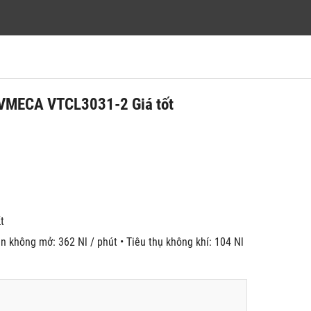
 VMECA VTCL3031-2 Giá tốt
́t
n không mở: 362 Nl / phút • Tiêu thụ không khí: 104 Nl