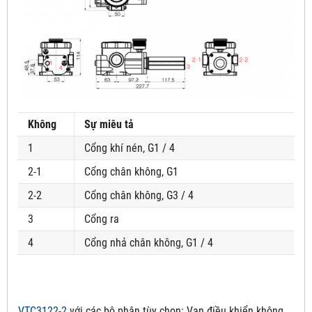
Không
Sự miêu tả
1
Cổng khí nén, G1 / 4
2-1
Cổng chân không, G1
2-2
Cổng chân không, G3 / 4
3
Cổng ra
4
Cổng nhả chân không, G1 / 4
VTC3122-2
với các bộ phận tùy chọn:
Van điều khiển không