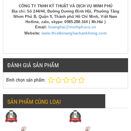
CÔNG TY TNHH KỸ THUẬT VÀ DỊCH VỤ MINH PHÚ
Địa chỉ: Số 244/44, Đường Dương Đình Hội, Phường Tăng
Nhơn Phú B, Quận 9, Thành phố Hồ Chí Minh, Việt Nam
Hotline, zalo, skype: 0985.288.164 ( Mr.Hải )
Email:
hoanghai@minhphuco.vn
Website:
www.thietbinanghachankhong.com
ĐÁNH GIÁ SẢN PHẨM
Bình chọn sản phẩm:
SẢN PHẨM CÙNG LOẠI