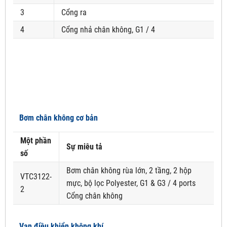
3
Cổng ra
4
Cổng nhả chân không, G1 / 4
Bơm chân không cơ bản
Một phần
Sự miêu tả
số
Bơm chân không rùa lớn, 2 tầng, 2 hộp
VTC3122-
mực, bộ lọc Polyester, G1 & G3 / 4 ports
2
Cổng chân không
Van điều khiển không khí