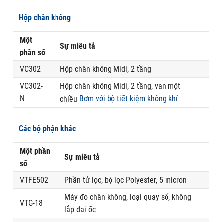
Hộp chân không
Một
Sự miêu tả
phần số
VC302
Hộp chân không Midi, 2 tầng
VC302-
Hộp chân không Midi, 2 tầng, van một
N
Bơm với bộ tiết kiệm không khí
chiều
Các bộ phận khác
Một phần
Sự miêu tả
số
VTFE502
Phần tử lọc, bộ lọc Polyester, 5 micron
Máy đo chân không, loại quay số, không
VTG-18
lắp đai ốc