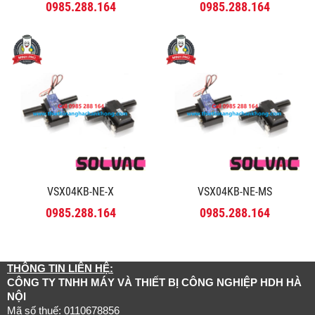
0985.288.164
0985.288.164
VSX04KB-NE-X
VSX04KB-NE-MS
0985.288.164
0985.288.164
THÔNG TIN LIÊN HỆ:
CÔNG TY TNHH MÁY VÀ THIẾT BỊ CÔNG NGHIỆP HDH HÀ
NỘI
Mã số thuế: 0110678856