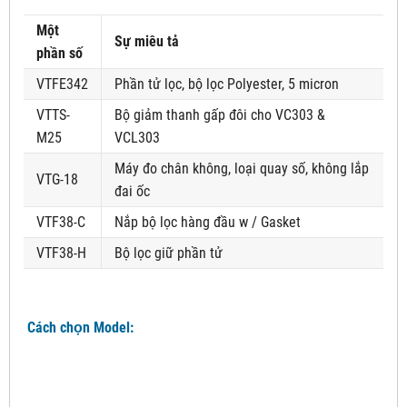
Một
Sự miêu tả
phần số
VTFE342
Phần tử lọc, bộ lọc Polyester, 5 micron
VTTS-
Bộ giảm thanh gấp đôi cho VC303 &
M25
VCL303
Máy đo chân không, loại quay số, không lắp
VTG-18
đai ốc
VTF38-C
Nắp bộ lọc hàng đầu w / Gasket
VTF38-H
Bộ lọc giữ phần tử
Cách chọn Model: