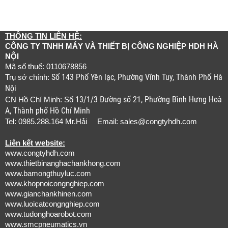
THÔNG TIN LIÊN HỆ:
CÔNG TY TNHH MÁY VÀ THIẾT BỊ CÔNG NGHIỆP HDH HÀ
NỘI
Mã số thuế: 0110678856
Số 143 Phố Yên lạc, Phường Vĩnh Tuy, Thành Phố Hà
Trụ sở chính:
Nội
13/1/3 Đường số 21, Phường Bình Hưng Hoà
CN Hồ Chí Minh: Số
A, Thành phố Hồ Chí Minh
Tel: 0985.288.164 Mr.Hải Email:
sales@congtyhdh.com
Liên kết website:
www.congtyhdh.com
www.thietbinanghachankhong.com
www.bamongthuyluc.com
www.khopnoicongnghiep.com
www.gianchankhinen.com
www.luoicatcongnghiep.com
www.tudonghoarobot.com
www.smcpneumatics.vn