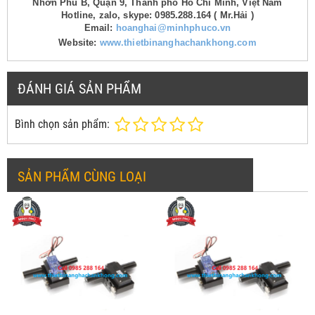
Nhơn Phú B, Quận 9, Thành phố Hồ Chí Minh, Việt Nam
Hotline, zalo, skype: 0985.288.164 ( Mr.Hải )
Email:
hoanghai@minhphuco.vn
Website:
www.thietbinanghachankhong.com
ĐÁNH GIÁ SẢN PHẨM
Bình chọn sản phẩm:
SẢN PHẨM CÙNG LOẠI