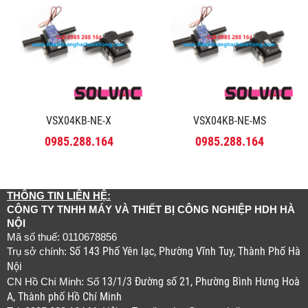
VSX04KB-NE-X
VSX04KB-NE-MS
0985.288.164
0985.288.164
THÔNG TIN LIÊN HỆ:
CÔNG TY TNHH MÁY VÀ THIẾT BỊ CÔNG NGHIỆP HDH HÀ
NỘI
Mã số thuế: 0110678856
Số 143 Phố Yên lạc, Phường Vĩnh Tuy, Thành Phố Hà
Trụ sở chính:
Nội
13/1/3 Đường số 21, Phường Bình Hưng Hoà
CN Hồ Chí Minh: Số
A, Thành phố Hồ Chí Minh