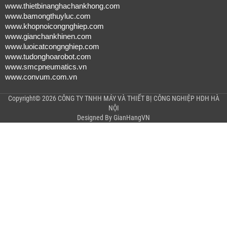
www.thietbinanghachankhong.com
www.bamongthuyluc.com
www.khopnoicongnghiep.com
www.gianchankhinen.com
www.luoicatcongnghiep.com
www.tudonghoarobot.com
www.smcpneumatics.vn
www.convum.com.vn
Copyright© 2026 CÔNG TY TNHH MÁY VÀ THIẾT BỊ CÔNG NGHIỆP HDH HÀ
NỘI
Designed By
GianHangVN