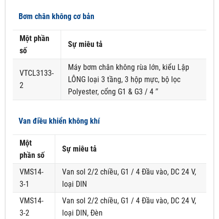
Bơm chân không cơ bản
Một phần
Sự miêu tả
số
Máy bơm chân không rùa lớn, kiểu Lập
VTCL3133-
LÔNG loại 3 tầng, 3 hộp mực, bộ lọc
2
Polyester, cổng G1 & G3 / 4 ″
Van điều khiển không khí
Một
Sự miêu tả
phần số
VMS14-
Van sol 2/2 chiều, G1 / 4 Đầu vào, DC 24 V,
3-1
loại DIN
VMS14-
Van sol 2/2 chiều, G1 / 4 Đầu vào, DC 24 V,
3-2
loại DIN, Đèn