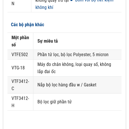
không quay trở lại
N
không khí
Các bộ phận khác
Một phần
Sự miêu tả
số
VTFE502
Phần tử lọc, bộ lọc Polyester, 5 micron
Máy đo chân không, loại quay số, không
VTG-18
lắp đai ốc
VTF3412-
Nắp bộ lọc hàng đầu w / Gasket
C
VTF3412-
Bộ lọc giữ phần tử
H