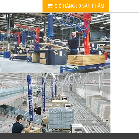
GIỎ HÀNG
:
0
SẢN PHẨM