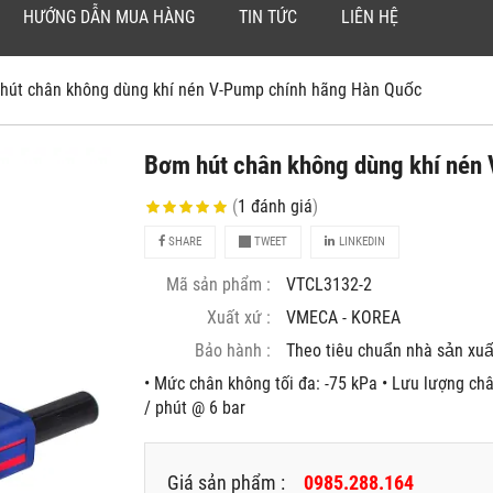
HƯỚNG DẪN MUA HÀNG
TIN TỨC
LIÊN HỆ
hút chân không dùng khí nén V-Pump chính hãng Hàn Quốc
Bơm hút chân không dùng khí nén 
(
1
đánh giá
)
SHARE
TWEET
LINKEDIN
Mã sản phẩm :
VTCL3132-2
Xuất xứ :
VMECA - KOREA
Bảo hành :
Theo tiêu chuẩn nhà sản xuâ
• Mức chân không tối đa: -75 kPa • Lưu lượng châ
/ phút @ 6 bar
Giá sản phẩm :
0985.288.164