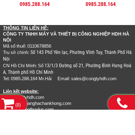
0985.288.164
0985.288.164
THÔNG TIN LIÊN HỆ:
CÔNG TY TNHH MÁY VÀ THIẾT BỊ CÔNG NGHIỆP HDH HÀ
NỘI
Mã số thuế: 0110678856
Số 143 Phố Yên lạc, Phường Vĩnh Tuy, Thành Phố Hà
Trụ sở chính:
Nội
13/1/3 Đường số 21, Phường Bình Hưng Hoà
CN Hồ Chí Minh: Số
A, Thành phố Hồ Chí Minh
Tel: 0985.288.164 Mr.Hải Email:
sales@congtyhdh.com
Liên kết website:
www.congtyhdh.com
www.thietbinanghachankhong.com
(
0
)
www.bamongthuyluc.com
www.khopnoicongnghiep.com
www.gianchankhinen.com
www.luoicatcongnghiep.com
www.tudonghoarobot.com