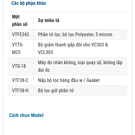
Các bộ phận khác
Một
Sự miêu tả
phần số
VTFE342
Phần tử lọc, bộ lọc Polyester, 5 micron
VTTS-
Bộ giảm thanh gấp đôi cho VC303 &
M25
VCL303
Máy đo chân không, loại quay số, không lắp
VTG-18
đai ốc
VTF38-C
Nắp bộ lọc hàng đầu w / Gasket
VTF38-H
Bộ lọc giữ phần tử
Cách chọn Model: