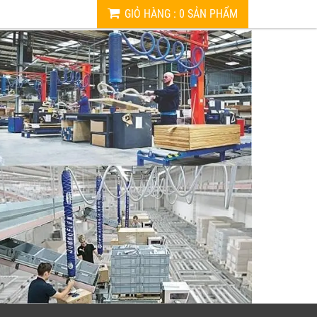
GIỎ HÀNG
:
0
SẢN PHẨM