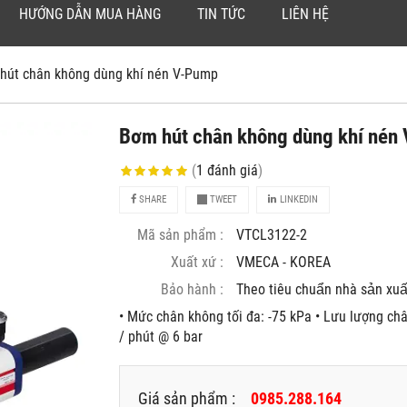
HƯỚNG DẪN MUA HÀNG
TIN TỨC
LIÊN HỆ
hút chân không dùng khí nén V-Pump
Bơm hút chân không dùng khí nén
(
1
đánh giá
)
SHARE
TWEET
LINKEDIN
Mã sản phẩm :
VTCL3122-2
Xuất xứ :
VMECA - KOREA
Bảo hành :
Theo tiêu chuẩn nhà sản xuâ
• Mức chân không tối đa: -75 kPa • Lưu lượng châ
/ phút @ 6 bar
Giá sản phẩm :
0985.288.164