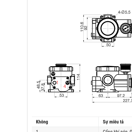
Không
Sự miêu tả
1
Cổng khí nén, G