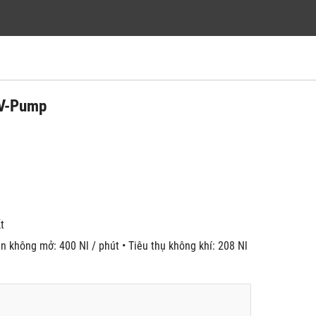
 V-Pump
́t
n không mở: 400 Nl / phút • Tiêu thụ không khí: 208 Nl