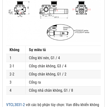
Không
Sự miêu tả
1
Cổng khí nén, G1 / 4
2-1
Cổng chân không, G3 / 4
2-2
Cổng chân không, G1 / 2
3
Cổng ra
4
Cổng nhả chân không, G1 / 8
VTCL3031-2
với các bộ phận tùy chọn:
Van điều khiển không