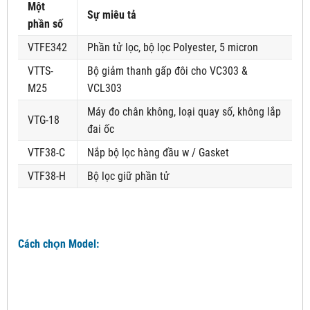
Một
Sự miêu tả
phần số
VTFE342
Phần tử lọc, bộ lọc Polyester, 5 micron
VTTS-
Bộ giảm thanh gấp đôi cho VC303 &
M25
VCL303
Máy đo chân không, loại quay số, không lắp
VTG-18
đai ốc
VTF38-C
Nắp bộ lọc hàng đầu w / Gasket
VTF38-H
Bộ lọc giữ phần tử
Cách chọn Model: