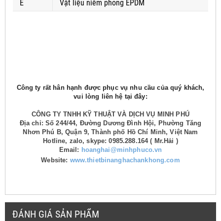
E
Vật liệu niêm phong EPDM
Công ty rất hân hạnh được phục vụ nhu cầu của quý khách,
vui lòng liên hệ tại đây:
CÔNG TY TNHH KỸ THUẬT VÀ DỊCH VỤ MINH PHÚ
Địa chỉ: Số 244/44, Đường Dương Đình Hội, Phường Tăng
Nhơn Phú B, Quận 9, Thành phố Hồ Chí Minh, Việt Nam
Hotline, zalo, skype: 0985.288.164 ( Mr.Hải )
Email:
hoanghai@minhphuco.vn
Website:
www.thietbinanghachankhong.com
ĐÁNH GIÁ SẢN PHẨM