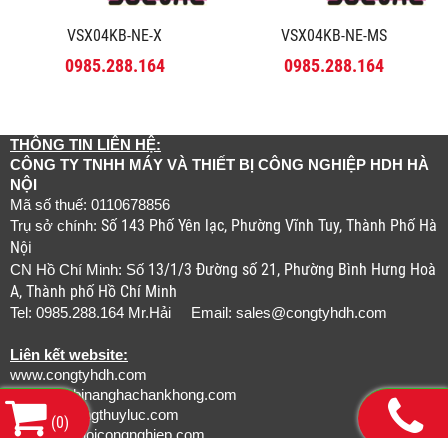
VSX04KB-NE-X
VSX04KB-NE-MS
0985.288.164
0985.288.164
THÔNG TIN LIÊN HỆ:
CÔNG TY TNHH MÁY VÀ THIẾT BỊ CÔNG NGHIỆP HDH HÀ
NỘI
Mã số thuế: 0110678856
Số 143 Phố Yên lạc, Phường Vĩnh Tuy, Thành Phố Hà
Trụ sở chính:
Nội
13/1/3 Đường số 21, Phường Bình Hưng Hoà
CN Hồ Chí Minh: Số
A, Thành phố Hồ Chí Minh
Tel: 0985.288.164 Mr.Hải Email:
sales@congtyhdh.com
Liên kết website:
www.congtyhdh.com
www.thietbinanghachankhong.com
www.bamongthuyluc.com
(
0
)
www.khopnoicongnghiep.com