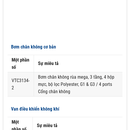
Bơm chân không cơ bản
Một phần
Sự miêu tả
số
Bơm chân không rùa mega, 3 tầng, 4 hộp
VTC3134-
mực, bộ lọc Polyester, G1 & G3 / 4 ports
2
Cổng chân không
Van điều khiển không khí
Một
Sự miêu tả
phần số