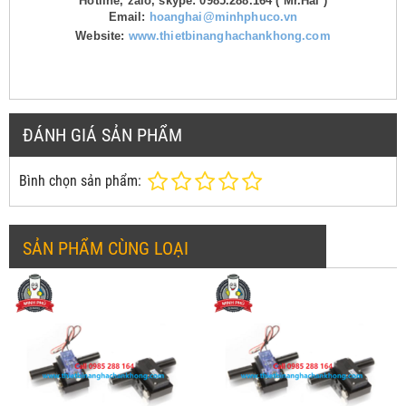
Hotline, zalo, skype: 0985.288.164 ( Mr.Hải )
Email:
hoanghai@minhphuco.vn
Website:
www.thietbinanghachankhong.com
ĐÁNH GIÁ SẢN PHẨM
Bình chọn sản phẩm:
SẢN PHẨM CÙNG LOẠI