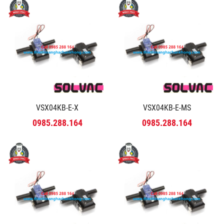
VSX04KB-E-X
VSX04KB-E-MS
0985.288.164
0985.288.164