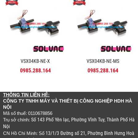
VSX04KB-NE-X
VSX04KB-NE-MS
0985.288.164
0985.288.164
THÔNG TIN LIÊN HỆ:
CÔNG TY TNHH MÁY VÀ THIẾT BỊ CÔNG NGHIỆP HDH HÀ
NỘI
Mã số thuế: 0110678856
Số 143 Phố Yên lạc, Phường Vĩnh Tuy, Thành Phố Hà
Trụ sở chính:
Nội
13/1/3 Đường số 21, Phường Bình Hưng Hoà
CN Hồ Chí Minh: Số