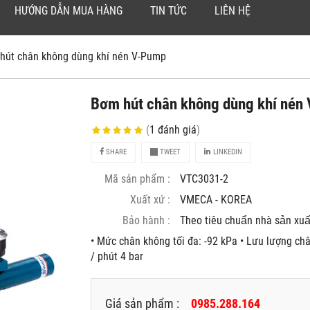
HƯỚNG DẪN MUA HÀNG
TIN TỨC
LIÊN HỆ
hút chân không dùng khí nén V-Pump
Bơm hút chân không dùng khí nén
(
1
đánh giá
)
SHARE
TWEET
LINKEDIN
Mã sản phẩm :
VTC3031-2
Xuất xứ :
VMECA - KOREA
Bảo hành :
Theo tiêu chuẩn nhà sản xuâ
• Mức chân không tối đa: -92 kPa • Lưu lượng châ
/ phút 4 bar
Giá sản phẩm :
0985.288.164