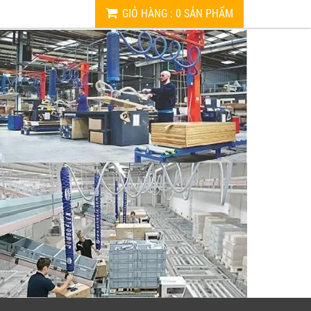
GIỎ HÀNG
:
0
SẢN PHẨM