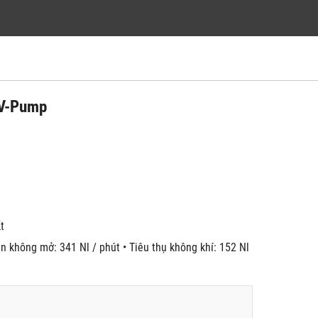
 V-Pump
́t
n không mở: 341 Nl / phút • Tiêu thụ không khí: 152 Nl