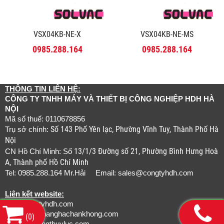
VSX04KB-NE-X
VSX04KB-NE-MS
0985.288.164
0985.288.164
THÔNG TIN LIÊN HỆ:
CÔNG TY TNHH MÁY VÀ THIẾT BỊ CÔNG NGHIỆP HDH HÀ
NỘI
Mã số thuế: 0110678856
Số 143 Phố Yên lạc, Phường Vĩnh Tuy, Thành Phố Hà
Trụ sở chính:
Nội
13/1/3 Đường số 21, Phường Bình Hưng Hoà
CN Hồ Chí Minh: Số
A, Thành phố Hồ Chí Minh
Tel: 0985.288.164 Mr.Hải Email:
sales@congtyhdh.com
Liên kết website:
www.congtyhdh.com
www.thietbinanghachankhong.com
(
0
)