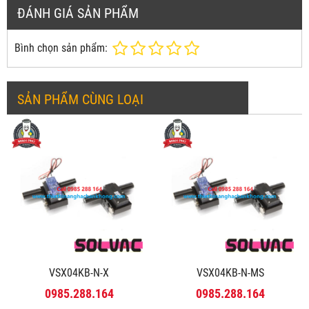
ĐÁNH GIÁ SẢN PHẨM
Bình chọn sản phẩm:
SẢN PHẨM CÙNG LOẠI
VSX04KB-N-X
VSX04KB-N-MS
0985.288.164
0985.288.164