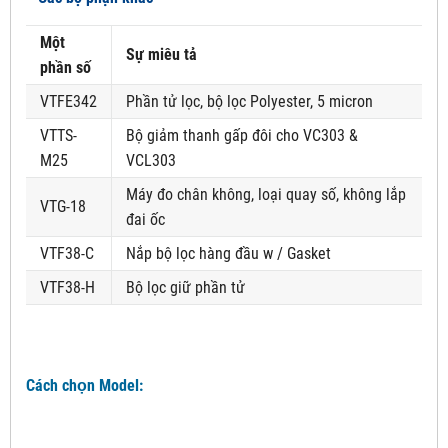
Một
Sự miêu tả
phần số
VTFE342
Phần tử lọc, bộ lọc Polyester, 5 micron
VTTS-
Bộ giảm thanh gấp đôi cho VC303 &
M25
VCL303
Máy đo chân không, loại quay số, không lắp
VTG-18
đai ốc
VTF38-C
Nắp bộ lọc hàng đầu w / Gasket
VTF38-H
Bộ lọc giữ phần tử
Cách chọn Model: