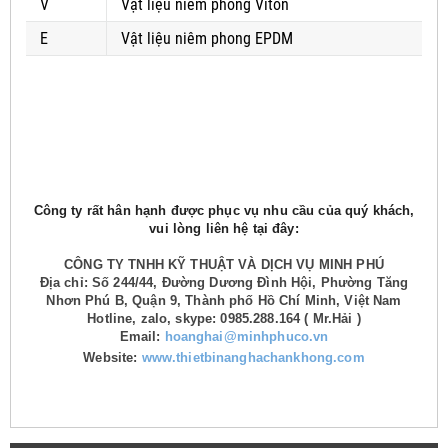
V
Vật liệu niêm phong Viton
E
Vật liệu niêm phong EPDM
Công ty rất hân hạnh được phục vụ nhu cầu của quý khách,
vui lòng liên hệ tại đây:
CÔNG TY TNHH KỸ THUẬT VÀ DỊCH VỤ MINH PHÚ
Địa chỉ: Số 244/44, Đường Dương Đình Hội, Phường Tăng
Nhơn Phú B, Quận 9, Thành phố Hồ Chí Minh, Việt Nam
Hotline, zalo, skype: 0985.288.164 ( Mr.Hải )
Email:
hoanghai@minhphuco.vn
Website:
www.thietbinanghachankhong.com