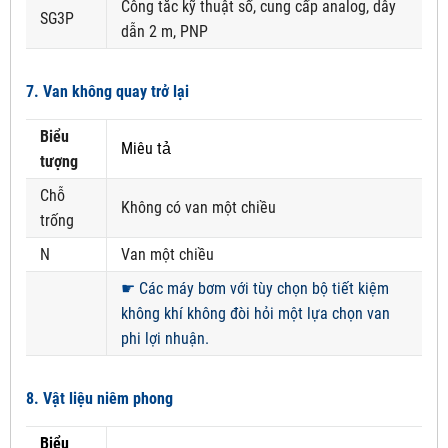
Công tắc kỹ thuật số, cung cấp analog, dây
SG3P
dẫn 2 m, PNP
7. Van không quay trở lại
Biểu
Miêu tả
tượng
Chỗ
Không có van một chiều
trống
N
Van một chiều
☛
Các máy bơm với tùy chọn bộ tiết kiệm
không khí không đòi hỏi một lựa chọn van
phi lợi nhuận.
8. Vật liệu niêm phong
Biểu