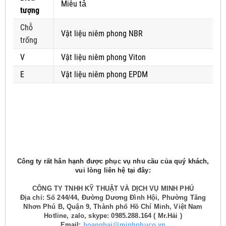
Miêu tả
tượng
Chỗ
Vật liệu niêm phong NBR
trống
V
Vật liệu niêm phong Viton
E
Vật liệu niêm phong EPDM
Công ty rất hân hạnh được phục vụ nhu cầu của quý khách,
vui lòng liên hệ tại đây:
CÔNG TY TNHH KỸ THUẬT VÀ DỊCH VỤ MINH PHÚ
Địa chỉ: Số 244/44, Đường Dương Đình Hội, Phường Tăng
Nhơn Phú B, Quận 9, Thành phố Hồ Chí Minh, Việt Nam
Hotline, zalo, skype: 0985.288.164 ( Mr.Hải )
Email:
hoanghai@minhphuco.vn