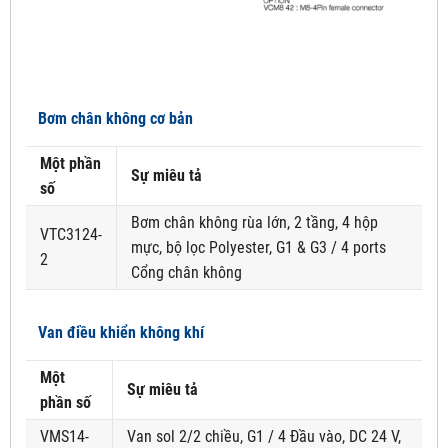
Bơm chân không cơ bản
Một phần
Sự miêu tả
số
Bơm chân không rùa lớn, 2 tầng, 4 hộp
VTC3124-
mực, bộ lọc Polyester, G1 & G3 / 4 ports
2
Cổng chân không
Van điều khiển không khí
Một
Sự miêu tả
phần số
VMS14-
Van sol 2/2 chiều, G1 / 4 Đầu vào, DC 24 V,