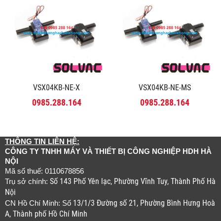
VSX04KB-NE-X
VSX04KB-NE-MS
0985.288.164
0985.288.164
THÔNG TIN LIÊN HỆ:
CÔNG TY TNHH MÁY VÀ THIẾT BỊ CÔNG NGHIỆP HDH HÀ
NỘI
Mã số thuế: 0110678856
Số 143 Phố Yên lạc, Phường Vĩnh Tuy, Thành Phố Hà
Trụ sở chính:
Nội
13/1/3 Đường số 21, Phường Bình Hưng Hoà
CN Hồ Chí Minh: Số
A, Thành phố Hồ Chí Minh