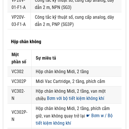
VP20V-
Công tắc kỹ thuật số, cung cấp analog, dây
01-F1-A
dẫn 2 m, NPN (SG3)
VP20V-
Công tắc kỹ thuật số, cung cấp analog, dây
03-F1-A
dẫn 2 m, PNP (SG3P)
Hộp chân không
Một
Sự miêu tả
phần số
VC302
Hộp chân không Midi, 2 tầng
VC302P
Midi Vac Cartridge, 2 tầng, phích cắm
VC302-
Hộp chân không Midi, 2 tầng, van một
N
Bơm với bộ tiết kiệm không khí
chiều
Hộp chân không Midi, 2 tầng, phích cắm
VC302P-
☛ Bơm w / Bộ
giữ, van không quay trở lại
N
tiết kiệm không khí