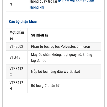
☛ Bơm với bộ tiết kiệm
không quay trở lại
N
không khí
Các bộ phận khác
Một phần
Sự miêu tả
số
VTFE502
Phần tử lọc, bộ lọc Polyester, 5 micron
Máy đo chân không, loại quay số, không
VTG-18
lắp đai ốc
VTF3412-
Nắp bộ lọc hàng đầu w / Gasket
C
VTF3412-
Bộ lọc giữ phần tử
H