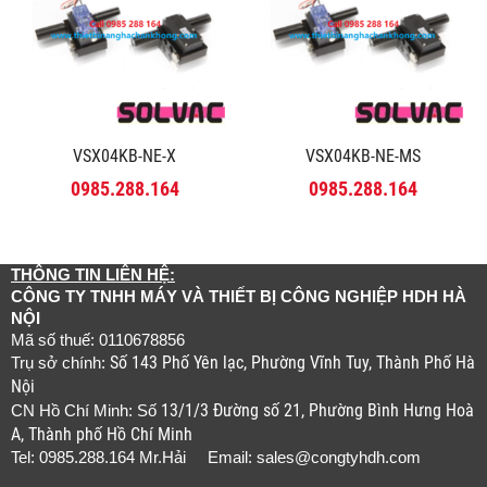
VSX04KB-NE-X
VSX04KB-NE-MS
0985.288.164
0985.288.164
THÔNG TIN LIÊN HỆ:
CÔNG TY TNHH MÁY VÀ THIẾT BỊ CÔNG NGHIỆP HDH HÀ
NỘI
Mã số thuế: 0110678856
Số 143 Phố Yên lạc, Phường Vĩnh Tuy, Thành Phố Hà
Trụ sở chính:
Nội
13/1/3 Đường số 21, Phường Bình Hưng Hoà
CN Hồ Chí Minh: Số
A, Thành phố Hồ Chí Minh
Tel: 0985.288.164 Mr.Hải Email:
sales@congtyhdh.com