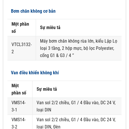
Bơm chân không cơ bản
Một phần
Sự miêu tả
số
Máy bơm chân không rùa lớn, kiểu Lập Lọ
VTCL3132-
loại 3 tầng, 2 hộp mực, bộ lọc Polyester,
2
cổng G1 & G3 / 4 ″
Van điều khiển không khí
Một
Sự miêu tả
phần số
VMS14-
Van sol 2/2 chiều, G1 / 4 Đầu vào, DC 24 V,
3-1
loại DIN
VMS14-
Van sol 2/2 chiều, G1 / 4 Đầu vào, DC 24 V,
3-2
loại DIN, Đèn