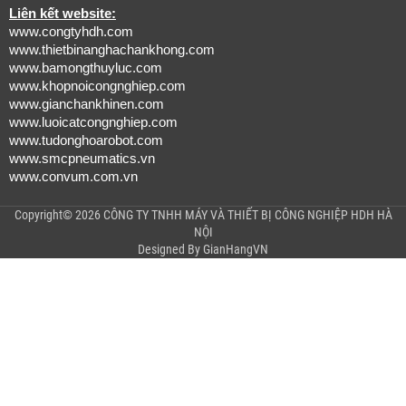
Liên kết website:
www.congtyhdh.com
www.thietbinanghachankhong.com
www.bamongthuyluc.com
www.khopnoicongnghiep.com
www.gianchankhinen.com
www.luoicatcongnghiep.com
www.tudonghoarobot.com
www.smcpneumatics.vn
www.convum.com.vn
Copyright© 2026 CÔNG TY TNHH MÁY VÀ THIẾT BỊ CÔNG NGHIỆP HDH HÀ
NỘI
Designed By
GianHangVN