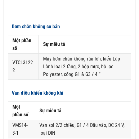
Bơm chân không cơ bản
Một phần
Sự miêu tả
số
Máy bơm chân không rùa lớn, kiểu Lập
VTCL3122-
Lành loại 2 tầng, 2 hộp mực, bộ lọc
2
Polyester, cổng G1 & G3 / 4 ″
Van điều khiển không khí
Một
Sự miêu tả
phần số
VMS14-
Van sol 2/2 chiều, G1 / 4 Đầu vào, DC 24 V,
3-1
loại DIN