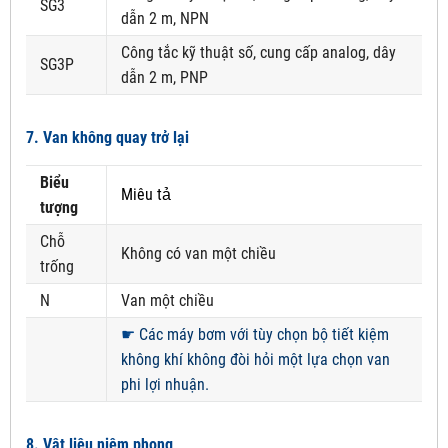
SG3
dẫn 2 m, NPN
Công tắc kỹ thuật số, cung cấp analog, dây
SG3P
dẫn 2 m, PNP
7. Van không quay trở lại
Biểu
Miêu tả
tượng
Chỗ
Không có van một chiều
trống
N
Van một chiều
☛
Các máy bơm với tùy chọn bộ tiết kiệm
không khí không đòi hỏi một lựa chọn van
phi lợi nhuận.
8. Vật liệu niêm phong