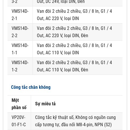
3-2
Out, DC 24V, loại DIN, Đèn
VMS14D-
Van đôi 2 chiều 2 chiều, G3 / 8 In, G1 / 4
2-1
Out, AC 220 V, loại DIN
VMS14D-
Van đôi 2 chiều 2 chiều, G3 / 8 In, G1 / 4
2-2
Out, AC 220 V, loại DIN, Đèn
VMS14D-
Van đôi 2 chiều 2 chiều, G3 / 8 In, G1 / 4
1-1
Out, AC 110 V, loại DIN
VMS14D-
Van đôi 2 chiều 2 chiều, G3 / 8 In, G1 / 4
1-2
Out, AC 110 V, loại DIN, Đèn
Công tắc chân không
Một
Sự miêu tả
phần số
VP20V-
Công tắc kỹ thuật số, Không có nguồn cung
01-F1-C
cấp tương tự, đầu nối M8-4-pin, NPN (S2)