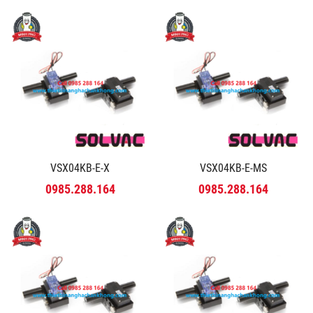
VSX04KB-E-X
VSX04KB-E-MS
0985.288.164
0985.288.164