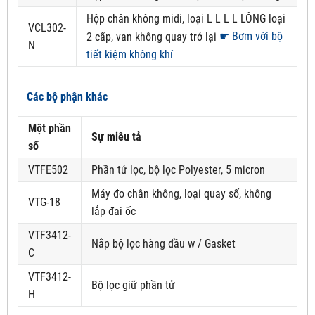
Hộp chân không midi, loại L L L L LÔNG loại
VCL302-
☛ Bơm với bộ
2 cấp, van không quay trở lại
N
tiết kiệm không khí
Các bộ phận khác
Một phần
Sự miêu tả
số
VTFE502
Phần tử lọc, bộ lọc Polyester, 5 micron
Máy đo chân không, loại quay số, không
VTG-18
lắp đai ốc
VTF3412-
Nắp bộ lọc hàng đầu w / Gasket
C
VTF3412-
Bộ lọc giữ phần tử
H