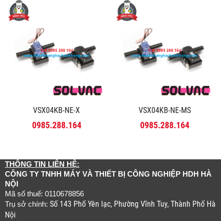
VSX04KB-NE-X
VSX04KB-NE-MS
0985.288.164
0985.288.164
THÔNG TIN LIÊN HỆ:
CÔNG TY TNHH MÁY VÀ THIẾT BỊ CÔNG NGHIỆP HDH HÀ
NỘI
Mã số thuế: 0110678856
Số 143 Phố Yên lạc, Phường Vĩnh Tuy, Thành Phố Hà
Trụ sở chính:
Nội