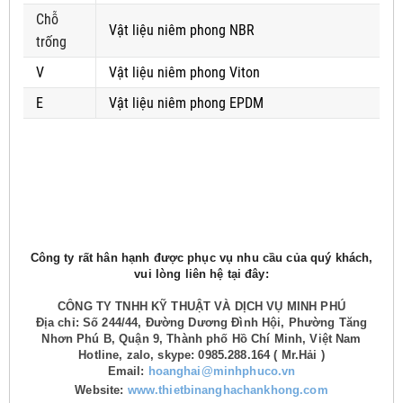
Chỗ
Vật liệu niêm phong NBR
trống
V
Vật liệu niêm phong Viton
E
Vật liệu niêm phong EPDM
Công ty rất hân hạnh được phục vụ nhu cầu của quý khách,
vui lòng liên hệ tại đây:
CÔNG TY TNHH KỸ THUẬT VÀ DỊCH VỤ MINH PHÚ
Địa chỉ: Số 244/44, Đường Dương Đình Hội, Phường Tăng
Nhơn Phú B, Quận 9, Thành phố Hồ Chí Minh, Việt Nam
Hotline, zalo, skype: 0985.288.164 ( Mr.Hải )
Email:
hoanghai@minhphuco.vn
Website:
www.thietbinanghachankhong.com