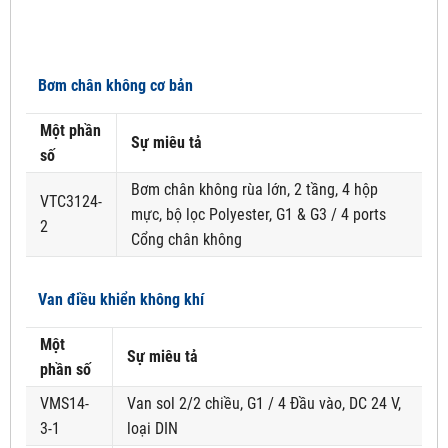
Bơm chân không cơ bản
Một phần
Sự miêu tả
số
Bơm chân không rùa lớn, 2 tầng, 4 hộp
VTC3124-
mực, bộ lọc Polyester, G1 & G3 / 4 ports
2
Cổng chân không
Van điều khiển không khí
Một
Sự miêu tả
phần số
VMS14-
Van sol 2/2 chiều, G1 / 4 Đầu vào, DC 24 V,
3-1
loại DIN