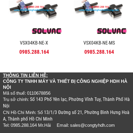
VSX04KB-NE-X
VSX04KB-NE-MS
0985.288.164
0985.288.164
THÔNG TIN LIÊN HỆ:
CÔNG TY TNHH MÁY VÀ THIẾT BỊ CÔNG NGHIỆP HDH HÀ
NỘI
Mã số thuế: 0110678856
Số 143 Phố Yên lạc, Phường Vĩnh Tuy, Thành Phố Hà
Trụ sở chính:
Nội
13/1/3 Đường số 21, Phường Bình Hưng Hoà
CN Hồ Chí Minh: Số
A, Thành phố Hồ Chí Minh
Tel: 0985.288.164 Mr.Hải Email:
sales@congtyhdh.com