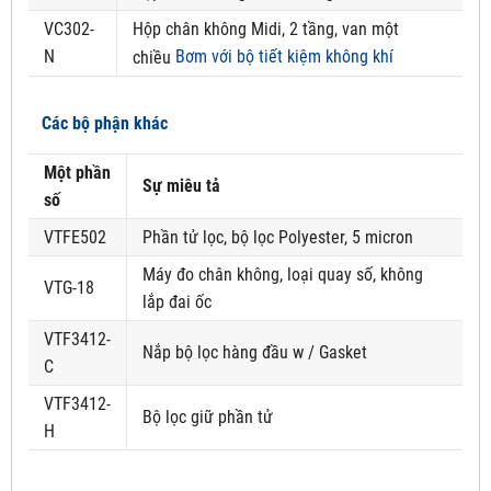
VC302-
Hộp chân không Midi, 2 tầng, van một
N
Bơm với bộ tiết kiệm không khí
chiều
Các bộ phận khác
Một phần
Sự miêu tả
số
VTFE502
Phần tử lọc, bộ lọc Polyester, 5 micron
Máy đo chân không, loại quay số, không
VTG-18
lắp đai ốc
VTF3412-
Nắp bộ lọc hàng đầu w / Gasket
C
VTF3412-
Bộ lọc giữ phần tử
H