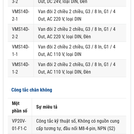
3-2
Out, DC 24V, loại DIN, Đèn
VMS14D-
Van đôi 2 chiều 2 chiều, G3 / 8 In, G1 / 4
2-1
Out, AC 220 V, loại DIN
VMS14D-
Van đôi 2 chiều 2 chiều, G3 / 8 In, G1 / 4
2-2
Out, AC 220 V, loại DIN, Đèn
VMS14D-
Van đôi 2 chiều 2 chiều, G3 / 8 In, G1 / 4
1-1
Out, AC 110 V, loại DIN
VMS14D-
Van đôi 2 chiều 2 chiều, G3 / 8 In, G1 / 4
1-2
Out, AC 110 V, loại DIN, Đèn
Công tắc chân không
Một
Sự miêu tả
phần số
VP20V-
Công tắc kỹ thuật số, Không có nguồn cung
01-F1-C
cấp tương tự, đầu nối M8-4-pin, NPN (S2)