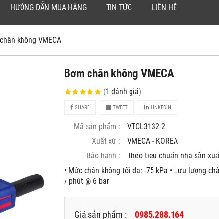
HƯỚNG DẪN MUA HÀNG
TIN TỨC
LIÊN HỆ
chân không VMECA
Bơm chân không VMECA
(
1
đánh giá
)
SHARE
TWEET
LINKEDIN
Mã sản phẩm :
VTCL3132-2
Xuất xứ :
VMECA - KOREA
Bảo hành :
Theo tiêu chuẩn nhà sản xuâ
• Mức chân không tối đa: -75 kPa • Lưu lượng châ
/ phút @ 6 bar
Giá sản phẩm :
0985.288.164