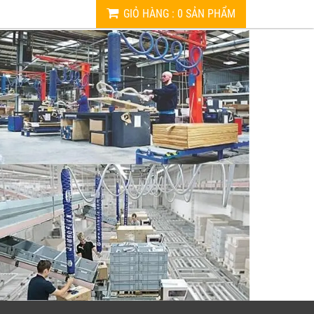
GIỎ HÀNG
:
0
SẢN PHẨM