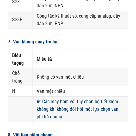
SG3
dẫn 2 m, NPN
Công tắc kỹ thuật số, cung cấp analog, dây
SG3P
dẫn 2 m, PNP
7. Van không quay trở lại
Biểu
Miêu tả
tượng
Chỗ
Không có van một chiều
trống
N
Van một chiều
☛
Các máy bơm với tùy chọn bộ tiết kiệm
không khí không đòi hỏi một lựa chọn van
phi lợi nhuận.
8. Vật liệu niêm phong