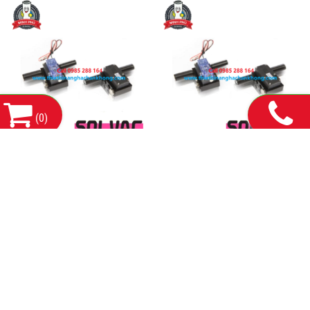
(
0
)
VSX04KB-NE-X
VSX04KB-NE-MS
0985.288.164
0985.288.164
THÔNG TIN LIÊN HỆ:
CÔNG TY TNHH MÁY VÀ THIẾT BỊ CÔNG NGHIỆP HDH HÀ
NỘI
Mã số thuế: 0110678856
Số 143 Phố Yên lạc, Phường Vĩnh Tuy, Thành Phố Hà
Trụ sở chính:
Nội