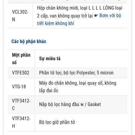
Hộp chân không midi, loại L L L L LÔNG loại
VCL302-
☛ Bơm với bộ
2 cấp, van không quay trở lại
N
tiết kiệm không khí
Các bộ phận khác
Một phần
Sự miêu tả
số
VTFE502
Phần tử lọc, bộ lọc Polyester, 5 micron
Máy đo chân không, loại quay số, không
VTG-18
lắp đai ốc
VTF3412-
Nắp bộ lọc hàng đầu w / Gasket
C
VTF3412-
Bộ lọc giữ phần tử
H