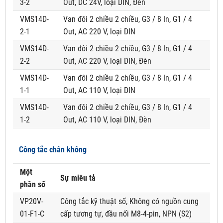
3-2
Out, DC 24V, loại DIN, Đèn
VMS14D-
Van đôi 2 chiều 2 chiều, G3 / 8 In, G1 / 4
2-1
Out, AC 220 V, loại DIN
VMS14D-
Van đôi 2 chiều 2 chiều, G3 / 8 In, G1 / 4
2-2
Out, AC 220 V, loại DIN, Đèn
VMS14D-
Van đôi 2 chiều 2 chiều, G3 / 8 In, G1 / 4
1-1
Out, AC 110 V, loại DIN
VMS14D-
Van đôi 2 chiều 2 chiều, G3 / 8 In, G1 / 4
1-2
Out, AC 110 V, loại DIN, Đèn
Công tắc chân không
Một
Sự miêu tả
phần số
VP20V-
Công tắc kỹ thuật số, Không có nguồn cung
01-F1-C
cấp tương tự, đầu nối M8-4-pin, NPN (S2)