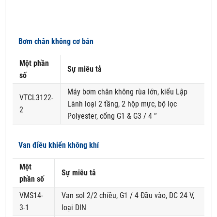
Bơm chân không cơ bản
Một phần
Sự miêu tả
số
Máy bơm chân không rùa lớn, kiểu Lập
VTCL3122-
Lành loại 2 tầng, 2 hộp mực, bộ lọc
2
Polyester, cổng G1 & G3 / 4 ″
Van điều khiển không khí
Một
Sự miêu tả
phần số
VMS14-
Van sol 2/2 chiều, G1 / 4 Đầu vào, DC 24 V,
3-1
loại DIN