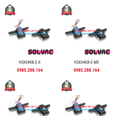
VSX04KB-E-X
VSX04KB-E-MS
0985.288.164
0985.288.164