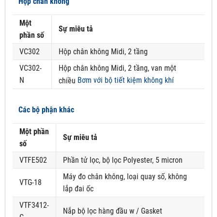
Hộp chân không
Một
Sự miêu tả
phần số
VC302
Hộp chân không Midi, 2 tầng
VC302-
Hộp chân không Midi, 2 tầng, van một
N
Bơm với bộ tiết kiệm không khí
chiều
Các bộ phận khác
Một phần
Sự miêu tả
số
VTFE502
Phần tử lọc, bộ lọc Polyester, 5 micron
Máy đo chân không, loại quay số, không
VTG-18
lắp đai ốc
VTF3412-
Nắp bộ lọc hàng đầu w / Gasket