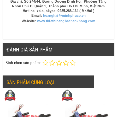
Địa chỉ: Số 244/44, Đường Dương Đình Hội, Phường Tăng
Nhơn Phú B, Quận 9, Thành phố Hồ Chí Minh, Việt Nam
Hotline, zalo, skype: 0985.288.164 ( Mr.Hải )
Email:
hoanghai@minhphuco.vn
Website:
www.thietbinanghachankhong.com
ĐÁNH GIÁ SẢN PHẨM
Bình chọn sản phẩm:
SẢN PHẨM CÙNG LOẠI