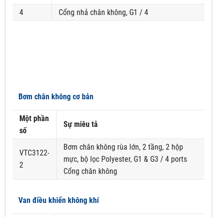
4
Cổng nhả chân không, G1 / 4
Bơm chân không cơ bản
Một phần
Sự miêu tả
số
Bơm chân không rùa lớn, 2 tầng, 2 hộp
VTC3122-
mực, bộ lọc Polyester, G1 & G3 / 4 ports
2
Cổng chân không
Van điều khiển không khí