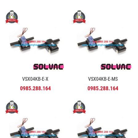
VSX04KB-E-X
VSX04KB-E-MS
0985.288.164
0985.288.164