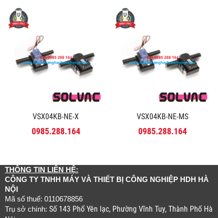
VSX04KB-NE-X
VSX04KB-NE-MS
0985.288.164
0985.288.164
THÔNG TIN LIÊN HỆ:
CÔNG TY TNHH MÁY VÀ THIẾT BỊ CÔNG NGHIỆP HDH HÀ
NỘI
Mã số thuế: 0110678856
Số 143 Phố Yên lạc, Phường Vĩnh Tuy, Thành Phố Hà
Trụ sở chính: