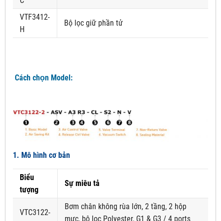
C
VTF3412-
Bộ lọc giữ phần tử
H
Cách chọn Model:
1. Mô hình cơ bản
Biểu
Sự miêu tả
tượng
Bơm chân không rùa lớn, 2 tầng, 2 hộp
VTC3122-
mực, bộ lọc Polyester, G1 & G3 / 4 ports