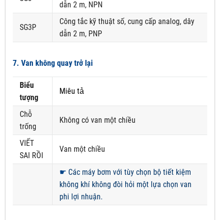
dẫn 2 m, NPN
Công tắc kỹ thuật số, cung cấp analog, dây
SG3P
dẫn 2 m, PNP
7. Van không quay trở lại
Biểu
Miêu tả
tượng
Chỗ
Không có van một chiều
trống
VIẾT
Van một chiều
SAI RỒI
☛
Các máy bơm với tùy chọn bộ tiết kiệm
không khí không đòi hỏi một lựa chọn van
phi lợi nhuận.