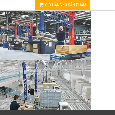
GIỎ HÀNG
:
0
SẢN PHẨM