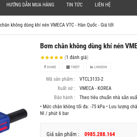
HƯỚNG DẪN MUA HÀNG
TIN TỨC
LIÊN HỆ
chân không dùng khí nén VMECA VTC - Hàn Quốc - Giá tốt
Bơm chân không dùng khí nén VMEC
(
1
đánh giá
)
SHARE
TWEET
LINKEDIN
Mã sản phẩm :
VTCL3133-2
Xuất xứ :
VMECA - KOREA
Bảo hành :
Theo tiêu chuẩn nhà sản xuâ
• Mức chân không tối đa: -75 kPa • Lưu lượng châ
Nl / phút 6 bar
Giá sản phẩm :
0985.288.164