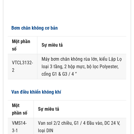
Bơm chân không cơ bản
Một phần
Sự miêu tả
số
Máy bơm chân không rùa lớn, kiểu Lập Lọ
VTCL3132-
loại 3 tầng, 2 hộp mực, bộ lọc Polyester,
2
cổng G1 & G3 / 4 ″
Van điều khiển không khí
Một
Sự miêu tả
phần số
VMS14-
Van sol 2/2 chiều, G1 / 4 Đầu vào, DC 24 V,
3-1
loại DIN