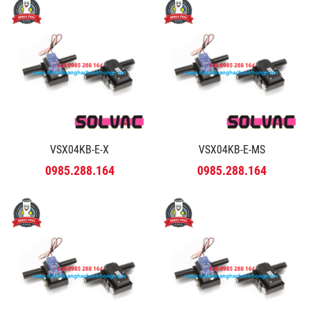
VSX04KB-E-X
VSX04KB-E-MS
0985.288.164
0985.288.164