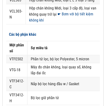
VCL303
Hộp chân không Midi, loại L L 3 loại 3 tầng
Hộp chân không Midi, loại 3 cấp độ, loại van
VCL303-
☛ Bơm với bộ tiết kiệm
không quay trở lại
N
không khí
Các bộ phận khác
Một phần
Sự miêu tả
số
VTFE502
Phần tử lọc, bộ lọc Polyester, 5 micron
Máy đo chân không, loại quay số, không
VTG-18
lắp đai ốc
VTF3412-
Nắp bộ lọc hàng đầu w / Gasket
C
VTF3412-
Bộ lọc giữ phần tử
H