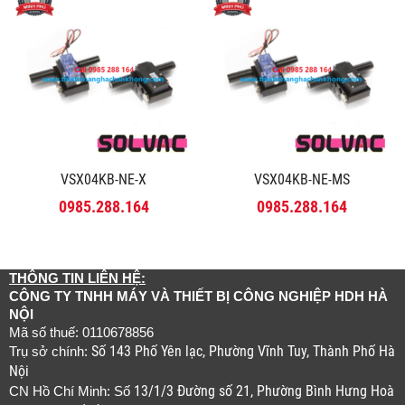
VSX04KB-NE-X
VSX04KB-NE-MS
0985.288.164
0985.288.164
THÔNG TIN LIÊN HỆ:
CÔNG TY TNHH MÁY VÀ THIẾT BỊ CÔNG NGHIỆP HDH HÀ
NỘI
Mã số thuế: 0110678856
Số 143 Phố Yên lạc, Phường Vĩnh Tuy, Thành Phố Hà
Trụ sở chính:
Nội
13/1/3 Đường số 21, Phường Bình Hưng Hoà
CN Hồ Chí Minh: Số