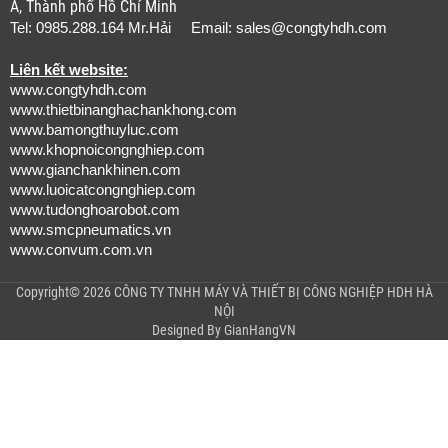
A, Thành phố Hồ Chí Minh
Tel: 0985.288.164 Mr.Hải Email:
sales@congtyhdh.com
Liên kết website:
www.congtyhdh.com
www.thietbinanghachankhong.com
www.bamongthuyluc.com
www.khopnoicongnghiep.com
www.gianchankhinen.com
www.luoicatcongnghiep.com
www.tudonghoarobot.com
www.smcpneumatics.vn
www.convum.com.vn
Copyright© 2026 CÔNG TY TNHH MÁY VÀ THIẾT BỊ CÔNG NGHIỆP HDH HÀ
NỘI
Designed By
GianHangVN