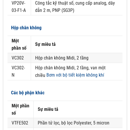
VP20V-
Công tắc kỹ thuật số, cung cấp analog, dây
03-F1-A
dẫn 2 m, PNP (SG3P)
Hộp chân không
Một
Sự miêu tả
phần số
VC302
Hộp chân không Midi, 2 tầng
VC302-
Hộp chân không Midi, 2 tầng, van một
N
Bơm với bộ tiết kiệm không khí
chiều
Các bộ phận khác
Một phần
Sự miêu tả
số
VTFE502
Phần tử lọc, bộ lọc Polyester, 5 micron