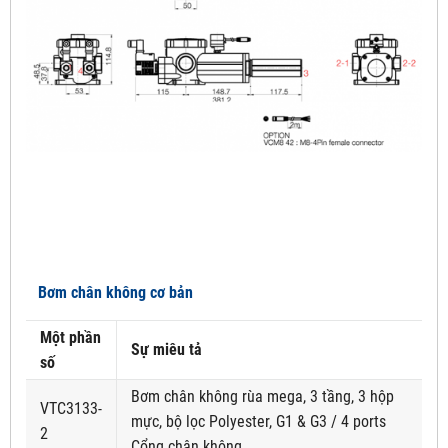
Bơm chân không cơ bản
Một phần
Sự miêu tả
số
Bơm chân không rùa mega, 3 tầng, 3 hộp
VTC3133-
mực, bộ lọc Polyester, G1 & G3 / 4 ports
2
Cổng chân không