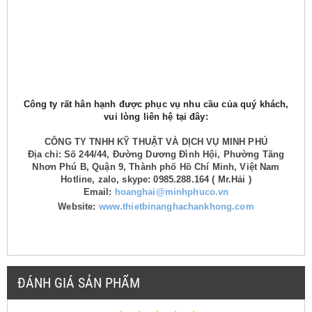
Công ty rất hân hạnh được phục vụ nhu cầu của quý khách,
vui lòng liên hệ tại đây:
CÔNG TY TNHH KỸ THUẬT VÀ DỊCH VỤ MINH PHÚ
Địa chỉ: Số 244/44, Đường Dương Đình Hội, Phường Tăng
Nhơn Phú B, Quận 9, Thành phố Hồ Chí Minh, Việt Nam
Hotline, zalo, skype: 0985.288.164 ( Mr.Hải )
Email:
hoanghai@minhphuco.vn
Website:
www.thietbinanghachankhong.com
ĐÁNH GIÁ SẢN PHẨM