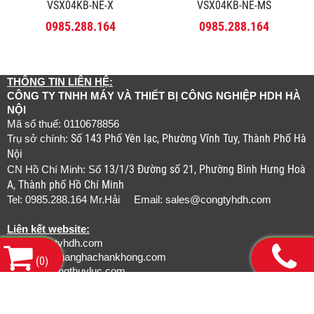
VSX04KB-NE-X
VSX04KB-NE-MS
0985.288.164
0985.288.164
THÔNG TIN LIÊN HỆ:
CÔNG TY TNHH MÁY VÀ THIẾT BỊ CÔNG NGHIỆP HDH HÀ
NỘI
Mã số thuế: 0110678856
Số 143 Phố Yên lạc, Phường Vĩnh Tuy, Thành Phố Hà
Trụ sở chính:
Nội
13/1/3 Đường số 21, Phường Bình Hưng Hoà
CN Hồ Chí Minh: Số
A, Thành phố Hồ Chí Minh
Tel: 0985.288.164 Mr.Hải Email:
sales@congtyhdh.com
Liên kết website:
www.congtyhdh.com
www.thietbinanghachankhong.com
(
0
)
www.bamongthuyluc.com
www.khopnoicongnghiep.com
www.gianchankhinen.com
www.luoicatcongnghiep.com