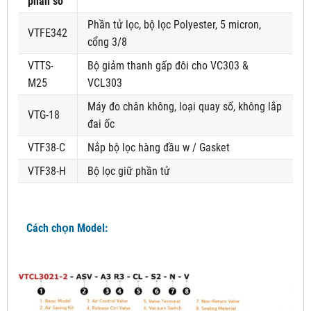
phần số
Phần tử lọc, bộ lọc Polyester, 5 micron,
VTFE342
cổng 3/8
VTTS-
Bộ giảm thanh gấp đôi cho VC303 &
M25
VCL303
Máy đo chân không, loại quay số, không lắp
VTG-18
đai ốc
VTF38-C
Nắp bộ lọc hàng đầu w / Gasket
VTF38-H
Bộ lọc giữ phần tử
Cách chọn Model: