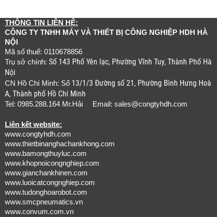
THÔNG TIN LIÊN HỆ:
CÔNG TY TNHH MÁY VÀ THIẾT BỊ CÔNG NGHIỆP HDH HÀ
NỘI
Mã số thuế: 0110678856
Số 143 Phố Yên lạc, Phường Vĩnh Tuy, Thành Phố Hà
Trụ sở chính:
Nội
13/1/3 Đường số 21, Phường Bình Hưng Hoà
CN Hồ Chí Minh: Số
A, Thành phố Hồ Chí Minh
Tel: 0985.288.164 Mr.Hải Email:
sales@congtyhdh.com
Liên kết website:
www.congtyhdh.com
www.thietbinanghachankhong.com
www.bamongthuyluc.com
www.khopnoicongnghiep.com
www.gianchankhinen.com
www.luoicatcongnghiep.com
www.tudonghoarobot.com
www.smcpneumatics.vn
www.convum.com.vn