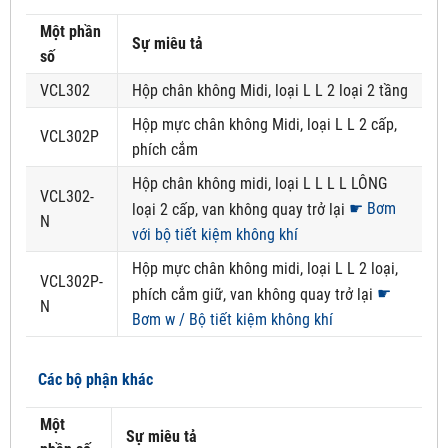
Một phần
Sự miêu tả
số
VCL302
Hộp chân không Midi, loại L L 2 loại 2 tầng
Hộp mực chân không Midi, loại L L 2 cấp,
VCL302P
phích cắm
Hộp chân không midi, loại L L L L LÔNG
VCL302-
☛ Bơm
loại 2 cấp, van không quay trở lại
N
với bộ tiết kiệm không khí
Hộp mực chân không midi, loại L L 2 loại,
VCL302P-
☛
phích cắm giữ, van không quay trở lại
N
Bơm w / Bộ tiết kiệm không khí
Các bộ phận khác
Một
Sự miêu tả