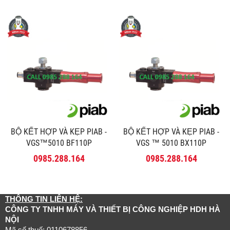
BỘ KẾT HỢP VÀ KẸP PIAB -
BỘ KẾT HỢP VÀ KẸP PIAB -
VGS™5010 BF110P
VGS ™ 5010 BX110P
0985.288.164
0985.288.164
THÔNG TIN LIÊN HỆ:
CÔNG TY TNHH MÁY VÀ THIẾT BỊ CÔNG NGHIỆP HDH HÀ
NỘI
Mã số thuế: 0110678856