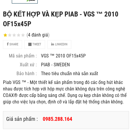
BỘ KẾT HỢP VÀ KẸP PIAB - VGS ™ 2010
OF15x45P
(
4
đánh giá
)
SHARE
TWEET
LINKEDIN
Mã sản phẩm :
VGS ™ 2010 OF15x45P
Xuất xứ :
PIAB - SWEDEN
Bảo hành :
Theo tiêu chuẩn nhà sản xuất
Piab VGS ™ - Một thiết kế sản phẩm trong đó các ống hút khác
nhau được tích hợp với hộp mực chân không dựa trên công nghệ
COAX® được cấp bằng sáng chế. Dụng cụ kẹp chân không có thể
giúp cho việc lựa chọn, định cỡ và lắp đặt hệ thống chân không.
Giá sản phẩm :
0985.288.164