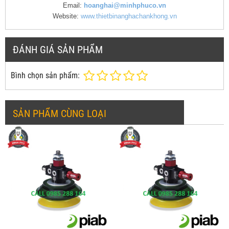
Email:
hoanghai@minhphuco.vn
Website:
www.thietbinanghachankhong.vn
ĐÁNH GIÁ SẢN PHẨM
Bình chọn sản phẩm:
SẢN PHẨM CÙNG LOẠI