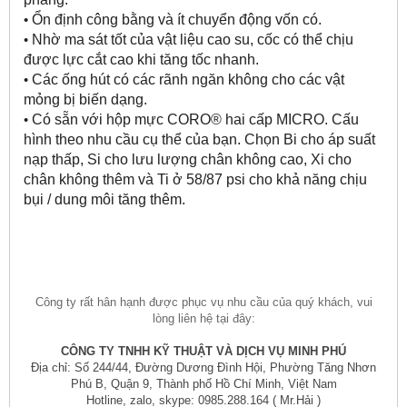
•
Ổn định công bằng và ít chuyển động vốn có.
•
Nhờ ma sát tốt của vật liệu cao su, cốc có thể chịu 
được lực cắt cao khi tăng tốc nhanh.
•
Các ống hút có các rãnh ngăn không cho các vật 
mỏng bị biến dạng.
•
Có sẵn với hộp mực CORO® hai cấp MICRO. Cấu 
hình theo nhu cầu cụ thể của bạn. Chọn Bi cho áp suất 
nạp thấp, Si cho lưu lượng chân không cao, Xi cho 
chân không thêm và Ti ở 58/87 psi cho khả năng chịu 
bụi / dung môi tăng thêm.
Công ty rất hân hạnh được phục vụ nhu cầu của quý khách, vui
lòng liên hệ tại đây:
CÔNG TY TNHH KỸ THUẬT VÀ DỊCH VỤ MINH PHÚ
Địa chỉ: Số 244/44, Đường Dương Đình Hội, Phường Tăng Nhơn
Phú B, Quận 9, Thành phố Hồ Chí Minh, Việt Nam
Hotline, zalo, skype: 0985.288.164 ( Mr.Hải )