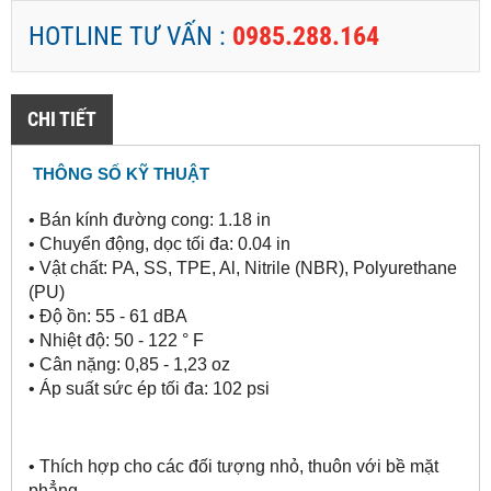
HOTLINE TƯ VẤN :
0985.288.164
CHI TIẾT
THÔNG SỐ KỸ THUẬT
•
Bán kính đường cong: 1.18 in
• 
Chuyển động, dọc tối đa: 0.04 in
• 
Vật chất: PA, SS, TPE, Al, Nitrile (NBR), Polyurethane 
(PU)
• 
Độ ồn: 55 - 61 dBA
• 
Nhiệt độ: 50 - 122 ° F
• 
Cân nặng: 
0,85 - 1,23 oz
•
Áp suất sức ép tối đa:
 102 psi
•
Thích hợp cho các đối tượng nhỏ, thuôn với bề mặt 
phẳng.