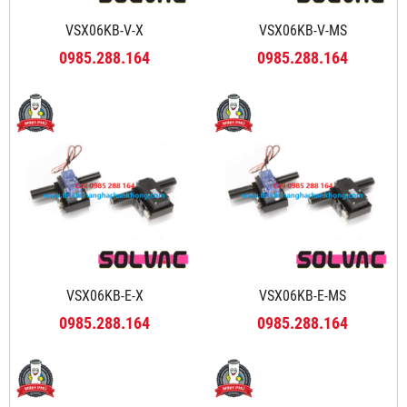
VSX06KB-V-X
VSX06KB-V-MS
0985.288.164
0985.288.164
VSX06KB-E-X
VSX06KB-E-MS
0985.288.164
0985.288.164