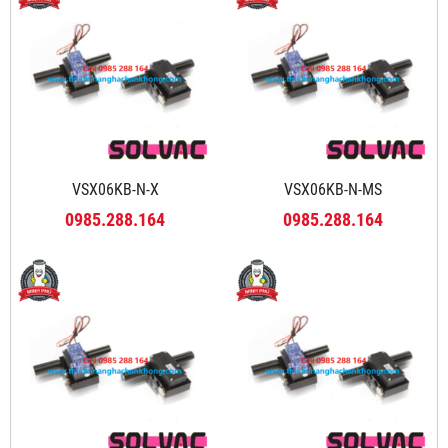
VSX06KB-N-X
VSX06KB-N-MS
0985.288.164
0985.288.164