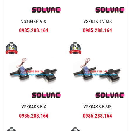
VSX04KB-V-X
VSX04KB-V-MS
0985.288.164
0985.288.164
VSX04KB-E-X
VSX04KB-E-MS
0985.288.164
0985.288.164