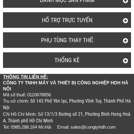
DANH MỤC SẢN PHẨM
HỔ TRỢ TRỰC TUYẾN
PHỤ TÙNG THAY THẾ
THỐNG KÊ
THÔNG TIN LIÊN HỆ:
CÔNG TY TNHH MÁY VÀ THIẾT BỊ CÔNG NGHIỆP HDH HÀ
NỘI
Mã số thuế: 0110678856
Số 143 Phố Yên lạc, Phường Vĩnh Tuy, Thành Phố Hà
Trụ sở chính:
Nội
13/1/3 Đường số 21, Phường Bình Hưng Hoà
CN Hồ Chí Minh: Số
A, Thành phố Hồ Chí Minh
Tel: 0985.288.164 Mr.Hải Email:
sales@congtyhdh.com