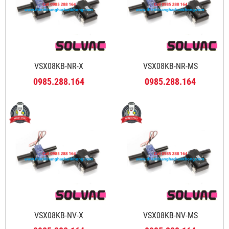
VSX08KB-NR-X
VSX08KB-NR-MS
0985.288.164
0985.288.164
VSX08KB-NV-X
VSX08KB-NV-MS